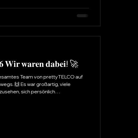
nau solche Veranstaltungen z
𝐀𝐍𝐆𝐀 𝐂𝐎𝐌 𝟐𝟎𝟐𝟔 𝐖𝐢𝐫 𝐰𝐚𝐫𝐞𝐧 𝐝𝐚𝐛𝐞𝐢! 🚀
 gesamtes Team von prettyTELCO auf
gs. 🙌 Es war großartig, viele
usehen, sich persönlich
am über aktuelle Entwicklungen,
er Telekommunikationsbranche zu
egegnungen und Gespräche machen
NGA COM jedes Jahr aufs Neue
enden Eindrücken, interessanten
takten ko