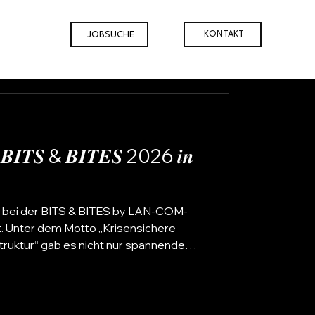
KONTAKT
JOBSUCHE
𝒊𝒆 𝑩𝑰𝑻𝑺 & 𝑩𝑰𝑻𝑬𝑺 2026 𝒊𝒏
as bei der BITS & BITES by LAN-COM-
t. Unter dem Motto „Krisensichere
struktur“ gab es nicht nur spannende
henthemen, sondern vor allem viele
d neue Perspektiven. Besonders
ich über die zahlreichen Begegnungen,
die neuen Kontakte, die an diesem