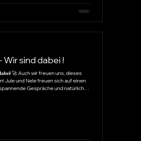
 Wir sind dabei !
r freuen uns, dieses
ich auf einen
 spannende Gespräche und natürlich
u knüpfen. 🫱🏼‍🫲🏽🤗 Falls ihr Fragen
r gerne an, natürlich auch, wenn ihr
schen halten möchtet. Wenn ihr euch
n möchtet, meldet euch gerne vorab