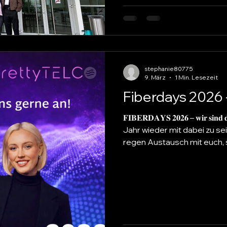
stephanie80775
9. März
1 Min. Lesezeit
Fiberdays 2026 -
𝐅𝐈𝐁𝐄𝐑𝐃𝐀𝐘𝐒 𝟐𝟎𝟐𝟔 – 𝐰𝐢𝐫 𝐬𝐢𝐧𝐝 𝐝𝐚𝐛𝐞𝐢! 🚀 Auch wi
Jahr wieder mit dabei zu sein! Jule und Nele freuen s
regen Austausch mit euch,
auch darauf, neue Kontakte z
habt, sprecht die beiden seh
einfach nur ein nettes Pläu
einen festen Termin sicher