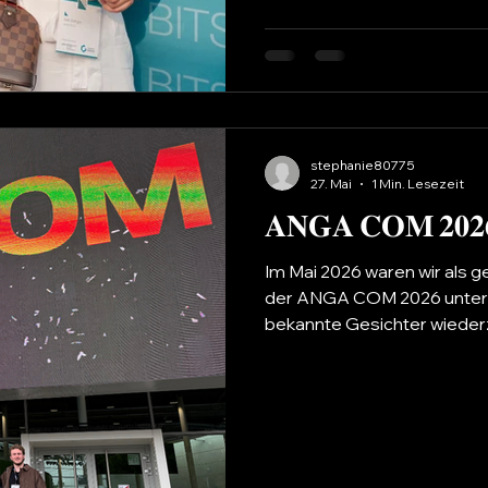
Abend entstanden sind. Ge
stephanie80775
27. Mai
1 Min. Lesezeit
Im Mai 2026 waren wir als
der ANGA COM 2026 unterwe
bekannte Gesichter wiederz
auszutauschen und gemeins
Projekte und die Zukunft d
sprechen. Genau diese B
Veranstaltungen wie die A
besonders. Zwischen spann
Gesprächen und neuen Kon