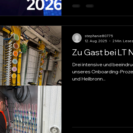
stephanie80775
12. Aug. 2025
2 Min. Lese
Zu Gast bei LT 
Drei intensive und beeindr
unseres Onboarding-Prozes
und Heilbronn...