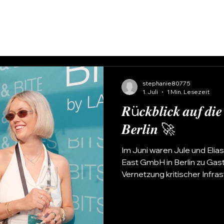
stephanie80775
1. Juli
1 Min. Lesezeit
𝑹ü𝒄𝒌𝒃𝒍𝒊𝒄𝒌 𝒂𝒖𝒇 
𝑩𝒆𝒓𝒍𝒊𝒏 🚀
Im Juni waren Jule und Eli
East GmbH in Berlin zu Gas
Vernetzung kritischer Infra
Einblicke in aktuelle Branc
interessante Gespräche un
gefreut haben die beiden s
den offenen Austausch und 