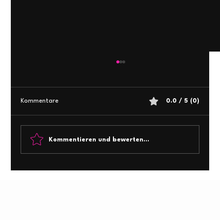
Kommentare
0.0 / 5 (0)
Kommentieren und bewerten...
𝐀𝐍𝐆𝐀 𝐂𝐎𝐌 𝟐𝟎𝟐𝟔 𝐖𝐢𝐫 𝐰𝐚𝐫𝐞𝐧 𝐝𝐚𝐛𝐞𝐢! 🚀
prettyTELCO GmbH
JOBSUCHE