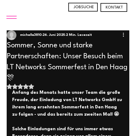
JOBSUCHE
KONTAKT
michelle3810
26. Juni 2025
2 Min. Lesezeit
Sommer, Sonne und starke
Partnerschaften: Unser Besuch beim
LT Networks Sommerfest in Den Haag
🎊
Mit NaN von 5 Sternen bewertet.
Anfang des Monats hatte unser Team die große 
Freude, der Einladung von LT Networks GmbH zu 
ihrem lang ersehnten Sommerfest in Den Haag 
zu folgen - und das bereits zum zweiten Mal! 🤩 
Solche Einladungen sind für uns immer etwas 