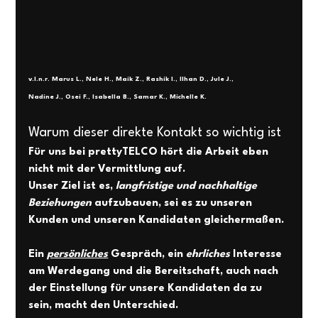
v.l.n.r. Marus L., Nele H., Maik Z., Rashik I., Ilhan D., Jule J., 
Nadine J., Osei F., Isabella B., Samar K., Michelle K. 
Warum dieser direkte Kontakt so wichtig ist 
Für uns bei prettyTELCO hört die Arbeit eben 
nicht mit der Vermittlung auf. 
Unser Ziel ist es, 
langfristige und nachhaltige 
Beziehungen 
aufzubauen, sei es zu unseren 
Kunden und unseren Kandidaten gleichermaßen. 
Ein 
persönliches
 Gespräch, ein 
ehrliches 
Interesse 
am Werdegang und die Bereitschaft, auch nach 
der Einstellung für unsere Kandidaten da zu 
sein, macht den Unterschied. 