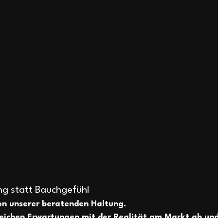
g statt Bauchgefühl
on unserer beratenden Haltung. 
eichen Erwartungen mit der Realität am Markt ab und