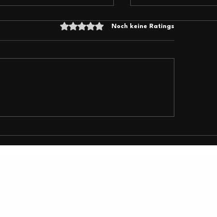
Mit 0 von 5 Sternen bewertet.
Noch keine Ratings
Fiberdays 2026 - Wir
𝐂𝐎𝐌 𝟐𝟎𝟐𝟔 𝐖𝐢𝐫 𝐰𝐚𝐫𝐞𝐧
!
𝐞𝐢! 🚀
KONTA
O