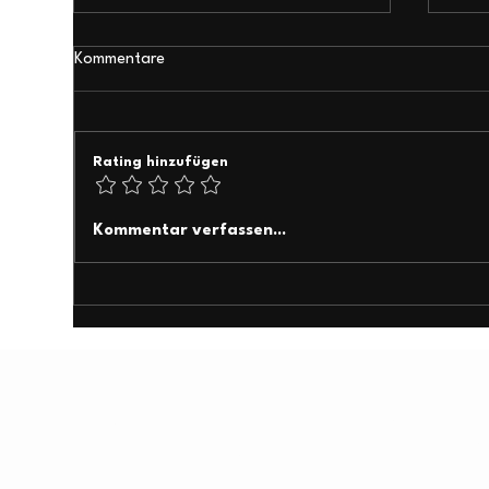
Kommentare
Rating hinzufügen
𝑹ü𝒄𝒌𝒃𝒍𝒊𝒄𝒌 𝒂𝒖𝒇 𝒅𝒊𝒆 𝑩𝑰𝑻𝑺 &
𝐀𝐍𝐆𝐀 
Kommentar verfassen...
𝑩𝑰𝑻𝑬𝑺 2026 𝒊𝒏 𝑩𝒆𝒓𝒍𝒊𝒏 🚀
𝐝𝐚𝐛
prettyTELC